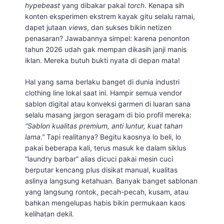
hypebeast
yang dibakar pakai
torch
. Kenapa sih
konten eksperimen ekstrem kayak gitu selalu ramai,
dapet jutaan
views
, dan sukses bikin netizen
penasaran? Jawabannya simpel: karena penonton
tahun 2026 udah gak mempan dikasih janji manis
iklan. Mereka butuh bukti nyata di depan mata!
Hal yang sama berlaku banget di dunia industri
clothing line lokal saat ini. Hampir semua vendor
sablon digital atau konveksi garmen di luaran sana
selalu masang jargon seragam di bio profil mereka:
“Sablon kualitas premium, anti luntur, kuat tahan
lama.”
Tapi realitanya? Begitu kaosnya lo beli, lo
pakai beberapa kali, terus masuk ke dalam siklus
“laundry barbar” alias dicuci pakai mesin cuci
berputar kencang plus disikat manual, kualitas
aslinya langsung ketahuan. Banyak banget sablonan
yang langsung rontok, pecah-pecah, kusam, atau
bahkan mengelupas habis bikin permukaan kaos
kelihatan dekil.