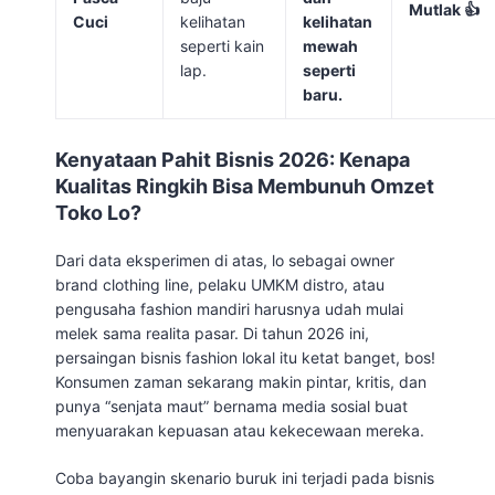
Mutlak 👍
Cuci
kelihatan
kelihatan
seperti kain
mewah
lap.
seperti
baru.
Kenyataan Pahit Bisnis 2026: Kenapa
Kualitas Ringkih Bisa Membunuh Omzet
Toko Lo?
Dari data eksperimen di atas, lo sebagai owner
brand clothing line, pelaku UMKM distro, atau
pengusaha fashion mandiri harusnya udah mulai
melek sama realita pasar. Di tahun 2026 ini,
persaingan bisnis fashion lokal itu ketat banget, bos!
Konsumen zaman sekarang makin pintar, kritis, dan
punya “senjata maut” bernama media sosial buat
menyuarakan kepuasan atau kekecewaan mereka.
Coba bayangin skenario buruk ini terjadi pada bisnis