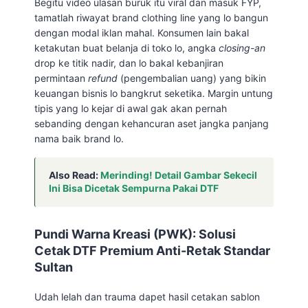
Begitu video ulasan buruk itu viral dan masuk FYP,
tamatlah riwayat brand clothing line yang lo bangun
dengan modal iklan mahal. Konsumen lain bakal
ketakutan buat belanja di toko lo, angka
closing-an
drop ke titik nadir, dan lo bakal kebanjiran
permintaan
refund
(pengembalian uang) yang bikin
keuangan bisnis lo bangkrut seketika. Margin untung
tipis yang lo kejar di awal gak akan pernah
sebanding dengan kehancuran aset jangka panjang
nama baik brand lo.
Also Read:
Merinding! Detail Gambar Sekecil
Ini Bisa Dicetak Sempurna Pakai DTF
Pundi Warna Kreasi (PWK): Solusi
Cetak DTF Premium Anti-Retak Standar
Sultan
Udah lelah dan trauma dapet hasil cetakan sablon