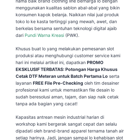
nama baik brand clothing line berharga lo dengan
menggunakan kualitas sablon abal-abal yang bikin
konsumen kapok belanja. Naikkan nilai jual produk
toko lo ke kasta tertinggi yang mewah, awet, dan
berkelas bersama sentuhan teknologi digital ajaib
dari
Pundi Warna Kreasi
(PWK).
Khusus buat lo yang melakukan pemesanan slot
produksi atau menghubungi customer service kami
hari ini melalui artikel ini, dapatkan
PROMO
EKSKLUSIF TERBATAS: Potongan Harga Khusus
Cetak DTF Meteran untuk Batch Pertama Lo
serta
layanan
FREE File Pre-Checking
oleh tim desainer
profesional kami untuk memastikan file desain lo
sudah beresolusi aman, tajam, dan siap naik cetak
tanpa ada bagian yang cacat!
Kapasitas antrean mesin industrial harian di
workshop kami bergerak sangat cepat dan selalu
dipadati oleh brand-brand apparel ternama tanah air
setiap harinya. Jadi, jangan sampai lo kehabisan slot