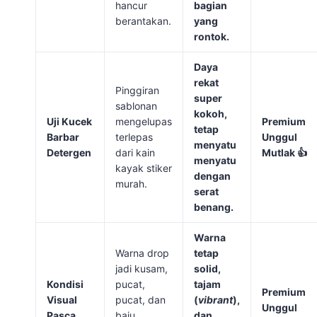
hancur
bagian
berantakan.
yang
rontok.
Daya
rekat
Pinggiran
super
sablonan
kokoh,
Uji Kucek
mengelupas
Premium
tetap
Barbar
terlepas
Unggul
menyatu
Detergen
dari kain
Mutlak 👍
menyatu
kayak stiker
dengan
murah.
serat
benang.
Warna
Warna drop
tetap
jadi kusam,
solid,
Kondisi
pucat,
tajam
Premium
Visual
pucat, dan
(
vibrant
),
Unggul
Pasca
baju
dan