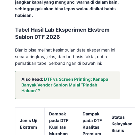
jangkar kapal yang mengunci warna di dalam kain,
sehingga gak akan bisa lepas walau disikat habis-
habisan.
Tabel Hasil Lab Eksperimen Ekstrem
Sablon DTF 2026
Biar lo bisa melihat kesimpulan data eksperimen ini
secara ringkas, jelas, dan berbasis fakta, coba
perhatikan tabel perbandingan di bawah ini:
Also Read:
DTF vs Screen Printing: Kenapa
Banyak Vendor Sablon Mulai “Pindah
Haluan”?
Dampak
Dampak
Status
Jenis Uji
pada DTF
pada DTF
Kelayakan
Ekstrem
Kualitas
Kualitas
Bisnis
Murahan
Premium