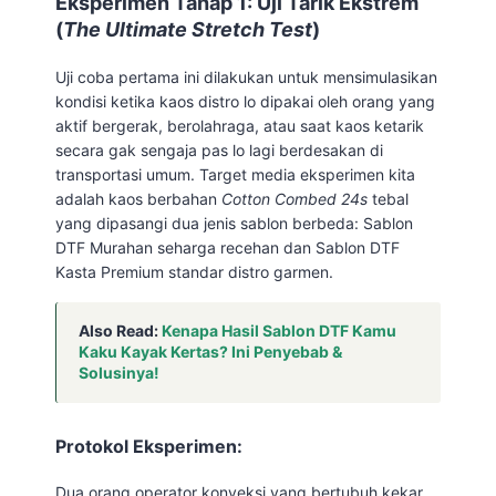
Eksperimen Tahap 1: Uji Tarik Ekstrem
(
The Ultimate Stretch Test
)
Uji coba pertama ini dilakukan untuk mensimulasikan
kondisi ketika kaos distro lo dipakai oleh orang yang
aktif bergerak, berolahraga, atau saat kaos ketarik
secara gak sengaja pas lo lagi berdesakan di
transportasi umum. Target media eksperimen kita
adalah kaos berbahan
Cotton Combed 24s
tebal
yang dipasangi dua jenis sablon berbeda: Sablon
DTF Murahan seharga recehan dan Sablon DTF
Kasta Premium standar distro garmen.
Also Read:
Kenapa Hasil Sablon DTF Kamu
Kaku Kayak Kertas? Ini Penyebab &
Solusinya!
Protokol Eksperimen:
Dua orang operator konveksi yang bertubuh kekar