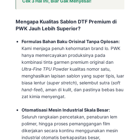
Cek 3 Hal Ini, Biar Gak Menyesal!
Mengapa Kualitas Sablon DTF Premium di
PWK Jauh Lebih Superior?
Formulas Bahan Baku Orisinal Tanpa Oplosan:
Kami menjaga penuh kehormatan brand lo. PWK
hanya memercayakan produksinya pada
kombinasi tinta garmen premium original dan
Ultra-Fine TPU Powder
kualitas nomor satu,
menghasilkan lapisan sablon yang super tipis, luar
biasa lentur (
super stretch
), selembut sutra (
soft
hand-feel
), aman di kulit, dan pastinya bebas bau
zat kimia menyengat.
Otomatisasi Mesin Industrial Skala Besar:
Seluruh rangkaian pencetakan, penaburan lem
polimer, hingga proses pemanggangan film
dikerjakan secara kontinu menggunakan mesin
industrial otomatis berkapasitas besar,