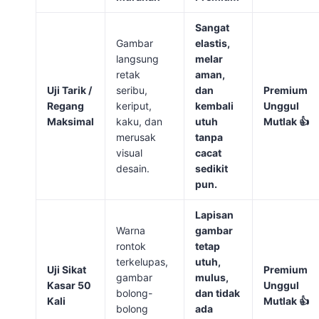
Sangat
Gambar
elastis,
langsung
melar
retak
aman,
Uji Tarik /
seribu,
dan
Premium
Regang
keriput,
kembali
Unggul
Maksimal
kaku, dan
utuh
Mutlak 👍
merusak
tanpa
visual
cacat
desain.
sedikit
pun.
Lapisan
Warna
gambar
rontok
tetap
terkelupas,
utuh,
Uji Sikat
Premium
gambar
mulus,
Kasar 50
Unggul
bolong-
dan tidak
Kali
Mutlak 👍
bolong
ada