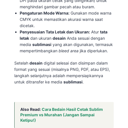
DPI pada ukuran cetak yang diinginkan) untuk
menghindari gambar pecah atau buram.
Pengaturan Mode Warna:
Gunakan mode warna
CMYK untuk memastikan akurasi warna saat
dicetak.
Penyesuaian Tata Letak dan Ukuran:
Atur
tata
letak
dan ukuran
desain
Anda sesuai dengan
media
sublimasi
yang akan digunakan, termasuk
mempertimbangkan
bleed area
jika diperlukan.
Setelah
desain
digital selesai dan disimpan dalam
format yang sesuai (misalnya PNG, PDF, atau EPS),
langkah selanjutnya adalah mempersiapkannya
untuk ditransfer ke media
sublimasi
.
Also Read:
Cara Bedain Hasil Cetak Sublim
Premium vs Murahan (Jangan Sampai
Ketipu!)