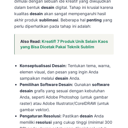
dimulai dengan sebuah ide kreatif yang diwujudkan
dalam bentuk
desain
digital. Tahap ini krusial karena
kualitas
desain
akan sangat mempengaruhi hasil
akhir produk
sublimasi
. Beberapa hal
penting
yang
perlu diperhatikan pada tahap ini adalah:
Also Read:
Kreatif! 7 Produk Unik Selain Kaos
yang Bisa Dicetak Pakai Teknik Sublim
Konseptualisasi Desain:
Tentukan tema, warna,
elemen visual, dan pesan yang ingin Anda
sampaikan melalui
desain
Anda.
Pemilihan Software Desain:
Gunakan
software
desain
grafis yang sesuai dengan kebutuhan
Anda, seperti Adobe Photoshop (untuk gambar
raster) atau Adobe Illustrator/CorelDRAW (untuk
gambar vektor).
Pengaturan Resolusi:
Pastikan
desain
Anda
memiliki
resolusi
yang cukup tinggi (minimal 300