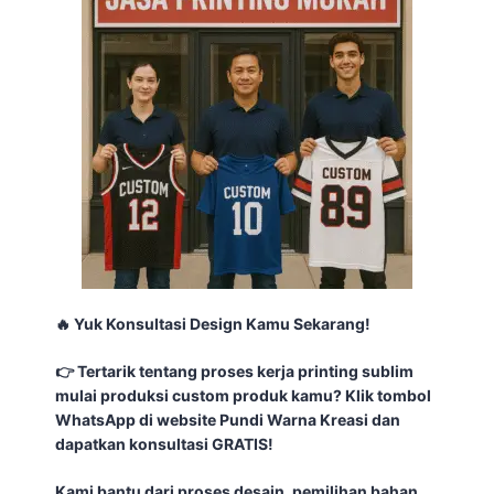
🔥
Yuk
Konsultasi
Design
Kamu
Sekarang
!
👉
Tertarik
tentang proses kerja printing sublim
mulai
produksi
custom
produk
kamu
?
Klik
tombol
WhatsApp di website
Pundi
Warna
Kreasi
dan
dapatkan
konsultasi
GRATIS!
Kami
bantu
dari
proses
desain
,
pemilihan
bahan
,