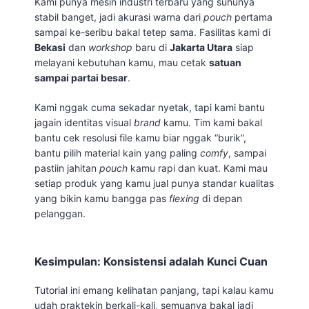
Kami punya mesin industri terbaru yang suhunya
stabil banget, jadi akurasi warna dari
pouch
pertama
sampai ke-seribu bakal tetep sama. Fasilitas kami di
Bekasi
dan
workshop
baru di
Jakarta Utara
siap
melayani kebutuhan kamu, mau cetak
satuan
sampai partai besar
.
Kami nggak cuma sekadar nyetak, tapi kami bantu
jagain identitas visual
brand
kamu. Tim kami bakal
bantu cek resolusi file kamu biar nggak “burik”,
bantu pilih material kain yang paling
comfy
, sampai
pastiin jahitan
pouch
kamu rapi dan kuat. Kami mau
setiap produk yang kamu jual punya standar kualitas
yang bikin kamu bangga pas
flexing
di depan
pelanggan.
Kesimpulan: Konsistensi adalah Kunci Cuan
Tutorial ini emang kelihatan panjang, tapi kalau kamu
udah praktekin berkali-kali, semuanya bakal jadi