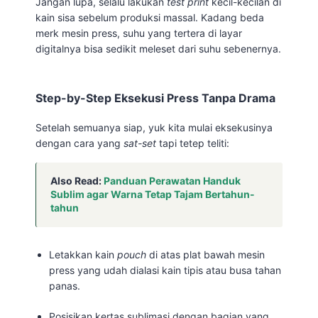
Jangan lupa, selalu lakukan
test print
kecil-kecilan di
kain sisa sebelum produksi massal. Kadang beda
merk mesin press, suhu yang tertera di layar
digitalnya bisa sedikit meleset dari suhu sebenernya.
Step-by-Step Eksekusi Press Tanpa Drama
Setelah semuanya siap, yuk kita mulai eksekusinya
dengan cara yang
sat-set
tapi tetep teliti:
Also Read:
Panduan Perawatan Handuk
Sublim agar Warna Tetap Tajam Bertahun-
tahun
Letakkan kain
pouch
di atas plat bawah mesin
press yang udah dialasi kain tipis atau busa tahan
panas.
Posisikan kertas sublimasi dengan bagian yang