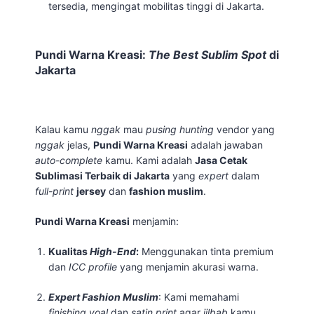
tersedia, mengingat mobilitas tinggi di Jakarta.
Pundi Warna Kreasi:
The Best Sublim Spot
di
Jakarta
Kalau kamu
nggak
mau
pusing
hunting
vendor yang
nggak
jelas,
Pundi Warna Kreasi
adalah jawaban
auto-complete
kamu. Kami adalah
Jasa Cetak
Sublimasi Terbaik di Jakarta
yang
expert
dalam
full-print
jersey
dan
fashion muslim
.
Pundi Warna Kreasi
menjamin:
Kualitas
High-End
:
Menggunakan tinta premium
dan
ICC profile
yang menjamin akurasi warna.
Expert
Fashion Muslim
: Kami memahami
finishing
voal
dan
satin print
agar
jilbab
kamu