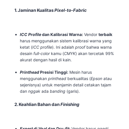
1. Jaminan Kualitas
Pixel-to-Fabric
ICC Profile
dan Kalibrasi Warna:
Vendor
terbaik
harus menggunakan sistem kalibrasi warna yang
ketat (
ICC profile
). Ini adalah
proof
bahwa warna
desain
full-color
kamu (
CMYK
) akan tercetak 99%
akurat dengan hasil di kain.
Printhead
Presisi Tinggi:
Mesin harus
menggunakan
printhead
berkualitas (
Epson
atau
sejenisnya) untuk menjamin detail cetakan tajam
dan
nggak
ada
banding
(garis).
2. Keahlian Bahan dan
Finishing
Expert
di
Voal
dan
Dry-fit
:
Vendor harus
ngerti