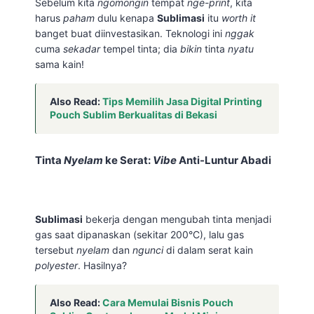
Sebelum kita
ngomongin
tempat
nge-print
, kita
harus
paham
dulu kenapa
Sublimasi
itu
worth it
banget buat diinvestasikan. Teknologi ini
nggak
cuma
sekadar
tempel tinta; dia
bikin
tinta
nyatu
sama kain!
Also Read:
Tips Memilih Jasa Digital Printing
Pouch Sublim Berkualitas di Bekasi
Tinta
Nyelam
ke Serat:
Vibe
Anti-Luntur Abadi
Sublimasi
bekerja dengan mengubah tinta menjadi
gas saat dipanaskan (sekitar 200°C), lalu gas
tersebut
nyelam
dan
ngunci
di dalam serat kain
polyester
. Hasilnya?
Also Read:
Cara Memulai Bisnis Pouch