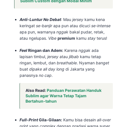
Sublim Custom dengan Modal Minim
Anti-Luntur No Debat
: Mau
jersey
kamu kena
keringat
se-banjir
apa pun atau dicuci
se-intense
apa pun, warnanya
nggak
bakal pudar, retak,
atau ngelupas.
Vibe
premium
kamu
stay
terus!
Feel
Ringan dan Adem:
Karena
nggak
ada
lapisan timbul,
jersey
atau
jilbab
kamu tetap
ringan, lembut, dan
breathable
. Nyaman
banget
buat
dipake
all day long
di Jakarta yang
panasnya
no cap
.
Also Read:
Panduan Perawatan Handuk
Sublim agar Warna Tetap Tajam
Bertahun-tahun
Full-Print
Gila-Gilaan:
Kamu bisa desain
all-over
print
yang
complex
dengan gradasi warna super