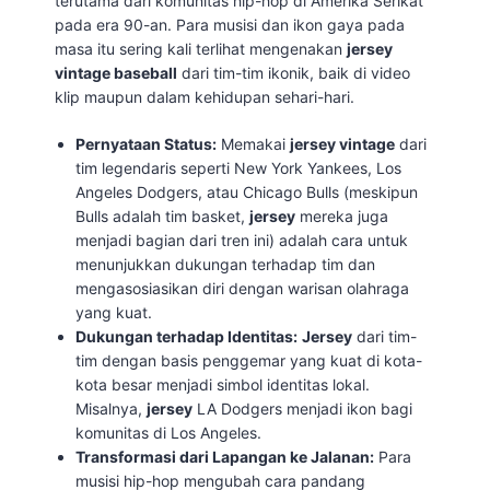
terutama dari komunitas hip-hop di Amerika Serikat
pada era 90-an. Para musisi dan ikon gaya pada
masa itu sering kali terlihat mengenakan
jersey
vintage baseball
dari tim-tim ikonik, baik di video
klip maupun dalam kehidupan sehari-hari.
Pernyataan Status:
Memakai
jersey vintage
dari
tim legendaris seperti New York Yankees, Los
Angeles Dodgers, atau Chicago Bulls (meskipun
Bulls adalah tim basket,
jersey
mereka juga
menjadi bagian dari tren ini) adalah cara untuk
menunjukkan dukungan terhadap tim dan
mengasosiasikan diri dengan warisan olahraga
yang kuat.
Dukungan terhadap Identitas:
Jersey
dari tim-
tim dengan basis penggemar yang kuat di kota-
kota besar menjadi simbol identitas lokal.
Misalnya,
jersey
LA Dodgers menjadi ikon bagi
komunitas di Los Angeles.
Transformasi dari Lapangan ke Jalanan:
Para
musisi hip-hop mengubah cara pandang