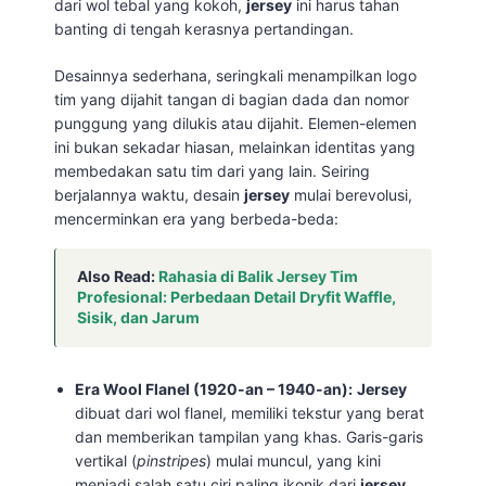
dari wol tebal yang kokoh,
jersey
ini harus tahan
banting di tengah kerasnya pertandingan.
Desainnya sederhana, seringkali menampilkan logo
tim yang dijahit tangan di bagian dada dan nomor
punggung yang dilukis atau dijahit. Elemen-elemen
ini bukan sekadar hiasan, melainkan identitas yang
membedakan satu tim dari yang lain. Seiring
berjalannya waktu, desain
jersey
mulai berevolusi,
mencerminkan era yang berbeda-beda:
Also Read:
Rahasia di Balik Jersey Tim
Profesional: Perbedaan Detail Dryfit Waffle,
Sisik, dan Jarum
Era Wool Flanel (1920-an – 1940-an):
Jersey
dibuat dari wol flanel, memiliki tekstur yang berat
dan memberikan tampilan yang khas. Garis-garis
vertikal (
pinstripes
) mulai muncul, yang kini
menjadi salah satu ciri paling ikonik dari
jersey