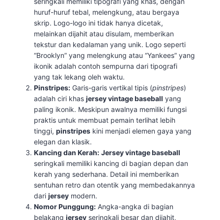
seringkali memiliki tipografi yang khas, dengan
huruf-huruf tebal, melengkung, atau bergaya
skrip. Logo-logo ini tidak hanya dicetak,
melainkan dijahit atau disulam, memberikan
tekstur dan kedalaman yang unik. Logo seperti
“Brooklyn” yang melengkung atau “Yankees” yang
ikonik adalah contoh sempurna dari tipografi
yang tak lekang oleh waktu.
Pinstripes:
Garis-garis vertikal tipis (
pinstripes
)
adalah ciri khas
jersey vintage baseball
yang
paling ikonik. Meskipun awalnya memiliki fungsi
praktis untuk membuat pemain terlihat lebih
tinggi,
pinstripes
kini menjadi elemen gaya yang
elegan dan klasik.
Kancing dan Kerah:
Jersey vintage baseball
seringkali memiliki kancing di bagian depan dan
kerah yang sederhana. Detail ini memberikan
sentuhan retro dan otentik yang membedakannya
dari
jersey
modern.
Nomor Punggung:
Angka-angka di bagian
belakang
jersey
seringkali besar dan dijahit,