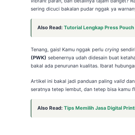
vibrant
parah, dan detailnya tajam banget? Ras
sering dicuci bakalan pudar nggak ya warnan
Also Read:
Tutorial Lengkap Press Pouc
Tenang, gais! Kamu nggak perlu
crying
sendiri
(PWK)
sebenernya udah didesain buat ketahan
bakal ada penurunan kualitas. Ibarat hubunga
Artikel ini bakal jadi panduan paling
valid
da
seratnya tetep lembut, dan tetep bisa kamu
f
Also Read:
Tips Memilih Jasa Digital Prin