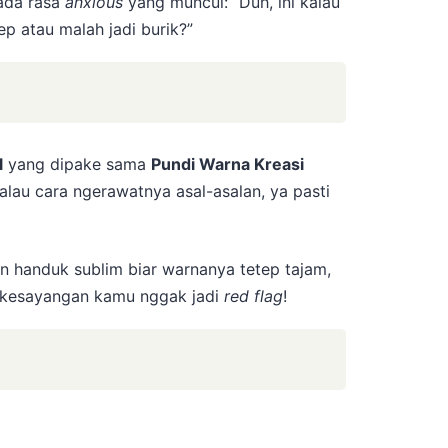
 ada rasa
anxious
yang muncul: “Duh, ini kalau
p atau malah jadi burik?”
l
yang dipake sama
Pundi Warna Kreasi
lau cara ngerawatnya asal-asalan, ya pasti
n handuk sublim biar warnanya tetep tajam,
k kesayangan kamu nggak jadi
red flag
!