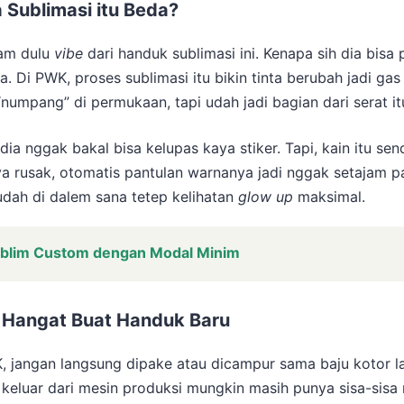
Sublimasi itu Beda?
ham dulu
vibe
dari handuk sublimasi ini. Kenapa sih dia bis
a. Di PWK, proses sublimasi itu bikin tinta berubah jadi ga
umpang” di permukaan, tapi udah jadi bagian dari serat itu
a nggak bakal bisa kelupas kaya stiker. Tapi, kain itu send
ya rusak, otomatis pantulan warnanya jadi nggak setajam pa
udah di dalem sana tetep kelihatan
glow up
maksimal.
ublim Custom dengan Modal Minim
 Hangat Buat Handuk Baru
 jangan langsung dipake atau dicampur sama baju kotor l
keluar dari mesin produksi mungkin masih punya sisa-sisa r