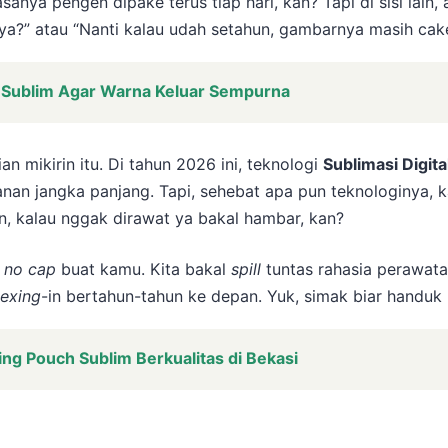
anya pengen dipake terus tiap hari, kan? Tapi di sisi lain,
ya?” atau “Nanti kalau udah setahun, gambarnya masih cake
h Sublim Agar Warna Keluar Sempurna
an mikirin itu. Di tahun 2026 ini, teknologi
Sublimasi Digita
an jangka panjang. Tapi, sehebat apa pun teknologinya, ka
n, kalau nggak dirawat ya bakal hambar, kan?
n
no cap
buat kamu. Kita bakal
spill
tuntas rahasia perawata
lexing
-in bertahun-tahun ke depan. Yuk, simak biar handu
ting Pouch Sublim Berkualitas di Bekasi