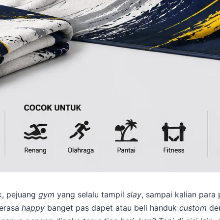
k, pejuang
gym
yang selalu tampil
slay
, sampai kalian para 
gerasa
happy
banget pas dapet atau beli handuk
custom
den