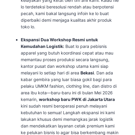
kelayakan yang ketat oleh tim ahli kami. Kalau file
lo terdeteksi beresolusi rendah atau berpotensi
pecah, kami bakal langsung infoin ke lo buat
diperbaiki demi menjaga kualitas akhir produk
toko lo.
Ekspansi Dua Workshop Resmi untuk
Kemudahan Logistik:
Buat lo para pebisnis
apparel yang butuh koordinasi cepat atau mau
memantau proses produksi secara langsung,
kantor pusat dan workshop utama kami siap
melayani lo setiap hari di area
Bekasi
. Dan ada
kabar gembira yang luar biasa gokil bagi para
pelaku UMKM fashion, clothing line, dan distro di
area ibu kota—baru-baru ini di bulan Mei 2026
kemarin,
workshop baru PWK di Jakarta Utara
kini sudah resmi beroperasi penuh melayani
kebutuhan lo semua! Langkah ekspansi ini kami
lakukan khusus demi memangkas jarak logistik
dan mendekatkan layanan cetak premium kami
ke pelukan bisnis lo agar bisa berkembang makin