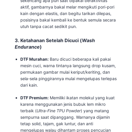
sekencang apa pun saat dipakai beraktivitas
aktif, gambarnya bakal melar mengikuti pori-pori
kain dengan elastis, dan begitu tarikan dilepas,
posisinya bakal kembali ke bentuk semula secara
utuh tanpa cacat sedikit pun.
3. Ketahanan Setelah Dicuci (
Wash
Endurance
)
DTF Murahan:
Baru dicuci beberapa kali pakai
mesin cuci, warna tintanya langsung drop kusam,
permukaan gambar mulai keriput/keriting, dan
sela-sela pinggirannya mulai mengelupas terlepas
dari kain.
DTF Premium:
Memiliki ikatan molekul yang kuat
karena menggunakan jenis bubuk lem mikro
terbaik (
Ultra-Fine TPU Powder
) yang matang
sempurna saat dipanggang. Warnanya dijamin
tetap solid, tajam, gak luntur, dan anti
mengelupas walau dihantam proses pencucian