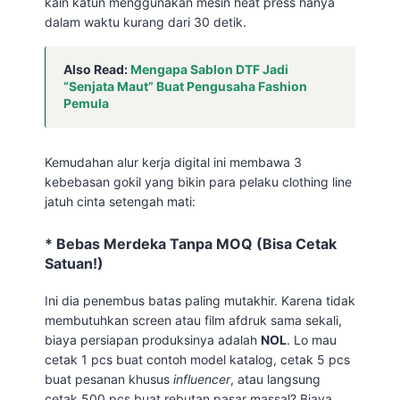
kain katun menggunakan mesin heat press hanya
dalam waktu kurang dari 30 detik.
Also Read:
Mengapa Sablon DTF Jadi
“Senjata Maut” Buat Pengusaha Fashion
Pemula
Kemudahan alur kerja digital ini membawa 3
kebebasan gokil yang bikin para pelaku clothing line
jatuh cinta setengah mati:
* Bebas Merdeka Tanpa MOQ (Bisa Cetak
Satuan!)
Ini dia penembus batas paling mutakhir. Karena tidak
membutuhkan screen atau film afdruk sama sekali,
biaya persiapan produksinya adalah
NOL
. Lo mau
cetak 1 pcs buat contoh model katalog, cetak 5 pcs
buat pesanan khusus
influencer
, atau langsung
cetak 500 pcs buat rebutan pasar massal? Biaya