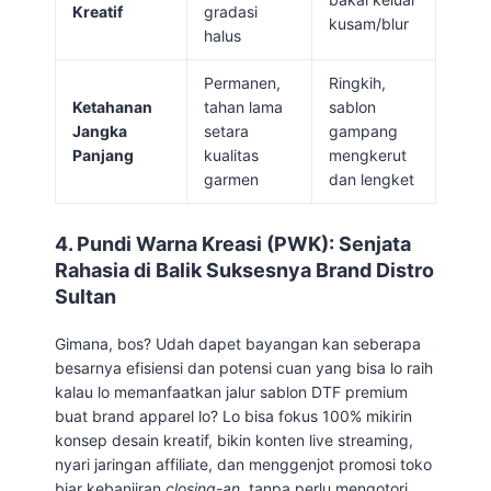
Kreatif
gradasi
kusam/blur
halus
Permanen,
Ringkih,
Ketahanan
tahan lama
sablon
Jangka
setara
gampang
Panjang
kualitas
mengkerut
garmen
dan lengket
4. Pundi Warna Kreasi (PWK): Senjata
Rahasia di Balik Suksesnya Brand Distro
Sultan
Gimana, bos? Udah dapet bayangan kan seberapa
besarnya efisiensi dan potensi cuan yang bisa lo raih
kalau lo memanfaatkan jalur sablon DTF premium
buat brand apparel lo? Lo bisa fokus 100% mikirin
konsep desain kreatif, bikin konten live streaming,
nyari jaringan affiliate, dan menggenjot promosi toko
biar kebanjiran
closing-an
, tanpa perlu mengotori