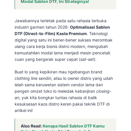
Modal Sablon DTF, Ini Strateginya!
Jawabannya terletak pada satu rahasia terbuka
industri garmen tahun 2026:
Optimalisasi Sablon
DTF (Direct-to-Film) Kasta Premium
. Teknologi
digital yang satu ini bener-bener sukses merombak
ulang cara kerja bisnis distro modern, mengubah
kemustahilan modal lama menjadi mesin pencetak
cuan yang bergerak super cepat (
sat-set
).
Buat lo yang kepikiran mau ngebangun brand
clothing line sendiri, atau lo owner distro yang udah
lelah sama keruwetan sistem vendor lama dan
pengen omzet toko lo meledak kebanjiran
closing-
an
, yuk kita bongkar tuntas rahasia di balik
kesuksesan kaos distro keren pakai teknik DTF di
artikel ini!
Also Read:
Kenapa Hasil Sablon DTF Kamu