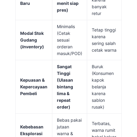
Baru
menit siap
banyak
pres)
retur
Minimalis
Tetap tinggi
Modal Stok
(Cetak
karena
Gudang
sesuai
sering salah
(
Inventory
)
orderan
cetak warna
masuk/POD)
Sangat
Buruk
Tinggi
(Konsumen
Kepuasan &
(Ulasan
kapok
Kepercayaan
bintang
belanja
Pembeli
lima &
karena
repeat
sablon
order)
rusak)
Bebas pakai
Terbatas,
Kebebasan
jutaan
warna rumit
Eksplorasi
warna &
bakal keluar