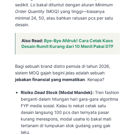
sedikit. Lo bakal dituntut dengan aturan
Minimum
Order Quantity
(MOQ) yang tinggi—biasanya
minimal 24, 50, atau bahkan ratusan pcs per satu
desain.
Also Read:
Bye-Bye Afdruk! Cara Cetak Kaos
Desain Rumit Kurang dari 10 Menit Pakai DTF
Bagi sebuah brand distro pemula di tahun 2026,
sistem MOQ gajah begini jelas adalah sebuah
jebakan finansial yang mematikan
. Kenapa?
Risiko
Dead Stock
(Modal Mandek):
Tren fashion
berganti dalam hitungan hari gara-gara algoritma
FYP media sosial. Kalau lo nekat cetak satu
desain langsung 100 pcs dan ternyata pasar
kurang merespons, modal usaha lo bakal mati
tertanam di tumpukan stok gudang yang gak
laku.