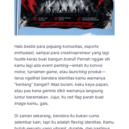
Halo
bestie
para pejuang komunitas,
esports
enthusiast
, sampai para
creativepreneur
yang lagi
hustle
keras buat bangun
brand
! Pernah nggak sih
kamu lagi ada
event
penting—entah itu konvoi
motor, turnamen
game
, atau
launching
produk—
terus ngelihat bendera identitas kamu warnanya
“kentang” banget? Alias buram, kaku kaya papan,
atau pas kena gerimis dikit warnanya langsung
luntur berantakan. Jujur, itu
red flag
parah buat
image
kamu, gais.
Di zaman sekarang, bendera itu bukan cuma
selembar kain, tapi itu adalah
flexing
identitas. Kamu
butuh sesuatu yang
vibrant
,
durable
, dan pastinya