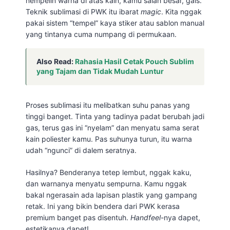
nempelin warna di atas kain, kamu salah besar, gais.
Teknik sublimasi di PWK itu ibarat
magic
. Kita nggak
pakai sistem “tempel” kaya stiker atau sablon manual
yang tintanya cuma numpang di permukaan.
Also Read:
Rahasia Hasil Cetak Pouch Sublim
yang Tajam dan Tidak Mudah Luntur
Proses sublimasi itu melibatkan suhu panas yang
tinggi banget. Tinta yang tadinya padat berubah jadi
gas, terus gas ini “nyelam” dan menyatu sama serat
kain poliester kamu. Pas suhunya turun, itu warna
udah “ngunci” di dalem seratnya.
Hasilnya? Benderanya tetep lembut, nggak kaku,
dan warnanya menyatu sempurna. Kamu nggak
bakal ngerasain ada lapisan plastik yang gampang
retak. Ini yang bikin bendera dari PWK kerasa
premium banget pas disentuh.
Handfeel
-nya dapet,
estetikanya dapet!