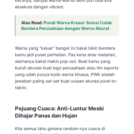
kecilnya, sampai warna-warna
neon
pun bisa kita
eksekusi dengan
vibrant
.
Also Read:
Pundi Warna Kreasi: Solusi Cetak
Bendera Perusahaan dengan Warna Akurat
Warna yang “keluar” banget ini bakal bikin bendera
kamu jadi pusat perhatian. Pas kena sinar matahari,
warnanya bakal makin
pop-out
. Buat kamu yang
butuh akurasi buat logo perusahaan atau tim
esports
yang udah punya kode warna khusus, PWK adalah
jawaban paling
sat-set
buat urusan akurasi
pixel-to-
fabric
.
Pejuang Cuaca: Anti-Luntur Meski
Dihajar Panas dan Hujan
Kita semua tahu gimana
random
-nya cuaca di