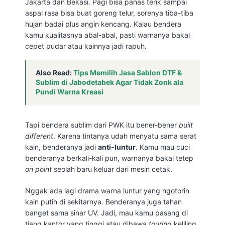
Jakarta dan Bekasi. Pagi bisa panas terik sampai
aspal rasa bisa buat goreng telur, sorenya tiba-tiba
hujan badai plus angin kencang. Kalau bendera
kamu kualitasnya abal-abal, pasti warnanya bakal
cepet pudar atau kainnya jadi rapuh.
Also Read:
Tips Memilih Jasa Sablon DTF &
Sublim di Jabodetabek Agar Tidak Zonk ala
Pundi Warna Kreasi
Tapi bendera sublim dari PWK itu bener-bener
built
different
. Karena tintanya udah menyatu sama serat
kain, benderanya jadi
anti-luntur
. Kamu mau cuci
benderanya berkali-kali pun, warnanya bakal tetep
on point
seolah baru keluar dari mesin cetak.
Nggak ada lagi drama warna luntur yang ngotorin
kain putih di sekitarnya. Benderanya juga tahan
banget sama sinar UV. Jadi, mau kamu pasang di
tiang kantor yang tinggi atau dibawa
touring
keliling