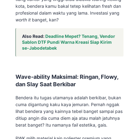
kota, bendera kamu bakal tetep kelihatan
fresh
dan
profesional dalam waktu yang lama. Investasi yang
worth it
banget, kan?
Also Read:
Deadline Mepet? Tenang, Vendor
Sablon DTF Pundi Warna Kreasi Siap Kirim
se-Jabodetabek
Wave-ability Maksimal: Ringan, Flowy,
dan Slay Saat Berkibar
Bendera itu tugas utamanya adalah berkibar, bukan
cuma digantung kaku kaya jemuran. Pernah nggak
lihat bendera yang kainnya tebel banget sampai pas
ditiup angin dia cuma diem aja atau malah jatuhnya
berat banget? Itu namanya
fail
estetika, gais.
PWK milih material kain poliester premium yang