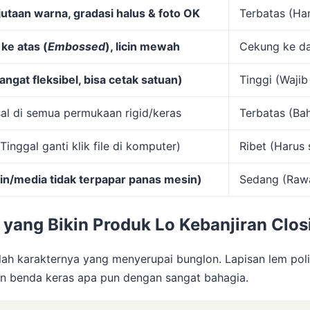
jutaan warna, gradasi halus & foto OK
Terbatas (Ha
ke atas (
Embossed
), licin mewah
Cekung ke da
ngat fleksibel, bisa cetak satuan)
Tinggi (Waji
al di semua permukaan rigid/keras
Terbatas (Ba
(Tinggal ganti klik file di komputer)
Ribet (Harus s
in/media tidak terpapar panas mesin)
Sedang (Rawa
h yang Bikin Produk Lo Kebanjiran Clo
lah karakternya yang menyerupai bunglon. Lapisan lem po
n benda keras apa pun dengan sangat bahagia.