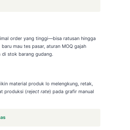
imal order yang tinggi—bisa ratusan hingga
g baru mau tes pasar, aturan MOQ gajah
m di stok barang gudang.
ikin material produk lo melengkung, retak,
t produksi (
reject rate
) pada grafir manual
pas