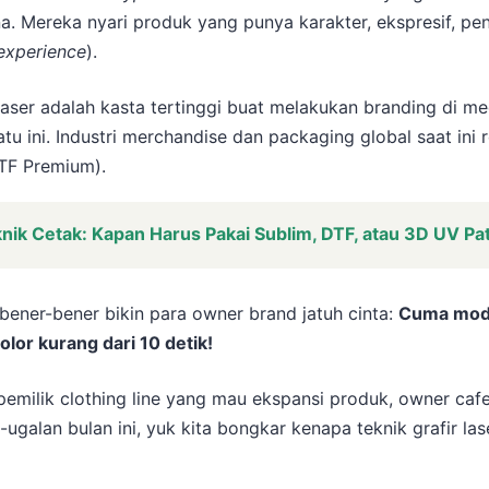
a. Mereka nyari produk yang punya karakter, ekspresif, pe
experience
).
laser adalah kasta tertinggi buat melakukan branding di med
satu ini. Industri merchandise dan packaging global saat ini
DTF Premium).
ik Cetak: Kapan Harus Pakai Sublim, DTF, atau 3D UV Pa
bener-bener bikin para owner brand jatuh cinta:
Cuma moda
lor kurang dari 10 detik!
pemilik clothing line yang mau ekspansi produk, owner cafe
-ugalan bulan ini, yuk kita bongkar kenapa teknik grafir la