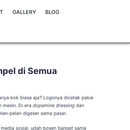
T
GALLERY
BLOG
mpel di Semua
sanya kok biasa aja? Logonya dicetak pakai
n mesin. Di era
dopamine dressing
dan
elan-pelan digeser sama pasar.
 media sosial, udah bosen banget sama