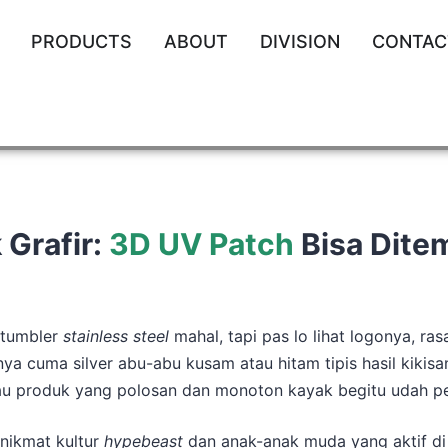
PRODUCTS
ABOUT
DIVISION
CONTAC
 Grafir:
3D UV Patch
Bisa Dite
 tumbler
stainless steel
mahal, tapi pas lo lihat logonya, ra
ya cuma silver abu-abu kusam atau hitam tipis hasil kikisa
 atau produk yang polosan dan monoton kayak begitu udah p
nikmat kultur
hypebeast
dan anak-anak muda yang aktif di