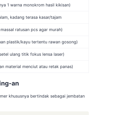
nya 1 warna monokrom hasil kikisan)
lam, kadang terasa kasar/tajam
b massal ratusan pcs agar murah)
han plastik/kayu tertentu rawan gosong)
etel ulang titik fokus lensa laser)
n material menciut atau retak panas)
sing-an
limer khususnya bertindak sebagai jembatan