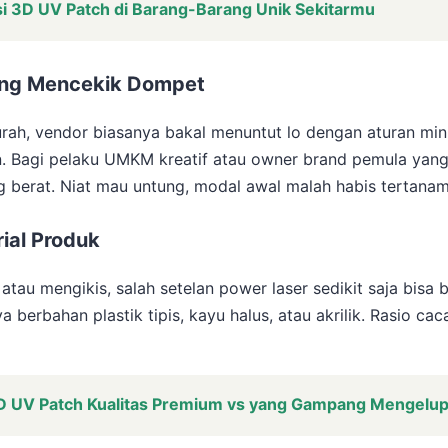
kasi 3D UV Patch di Barang-Barang Unik Sekitarmu
ang Mencekik Dompet
urah, vendor biasanya bakal menuntut lo dengan aturan min
n. Bagi pelaku UMKM kreatif atau owner brand pemula yan
ang berat. Niat mau untung, modal awal malah habis tertana
ial Produk
au mengikis, salah setelan power laser sedikit saja bisa b
erbahan plastik tipis, kayu halus, atau akrilik. Rasio caca
 3D UV Patch Kualitas Premium vs yang Gampang Mengelu