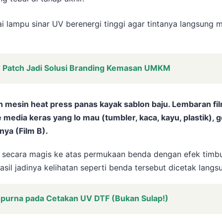
kai lampu sinar UV berenergi tinggi agar tintanya langsun
V Patch Jadi Solusi Branding Kemasan UMKM
 mesin heat press panas kayak sablon baju. Lembaran film
e media keras yang lo mau (tumbler, kaca, kayu, plastik), 
nya (Film B).
h secara magis ke atas permukaan benda dengan efek timb
asil jadinya kelihatan seperti benda tersebut dicetak langs
mpurna pada Cetakan UV DTF (Bukan Sulap!)