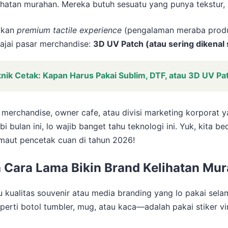
ihatan murahan. Mereka butuh sesuatu yang punya tekstur, 
akan
premium tactile experience
(pengalaman meraba produ
rajai pasar merchandise:
3D UV Patch (atau sering dikenal
ik Cetak: Kapan Harus Pakai Sublim, DTF, atau 3D UV Pa
 merchandise, owner cafe, atau divisi marketing korporat ya
bi bulan ini, lo wajib banget tahu teknologi ini. Yuk, kita 
maut pencetak cuan di tahun 2026!
a Cara Lama Bikin Brand Kelihatan Mu
lu kualitas souvenir atau media branding yang lo pakai selama
i botol tumbler, mug, atau kaca—adalah pakai stiker vinyl