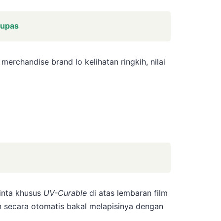
lupas
u merchandise brand lo kelihatan ringkih, nilai
inta khusus
UV-Curable
di atas lembaran film
n secara otomatis bakal melapisinya dengan