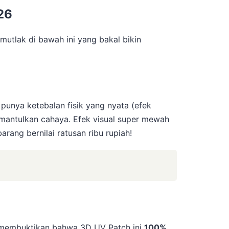
26
 mutlak di bawah ini yang bakal bikin
punya ketebalan fisik yang nyata (efek
memantulkan cahaya. Efek visual super mewah
arang bernilai ratusan ribu rupiah!
men membuktikan bahwa 3D UV Patch ini
100%