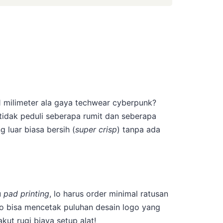
 1 milimeter ala gaya techwear cyberpunk?
tidak peduli seberapa rumit dan seberapa
 luar biasa bersih (
super crisp
) tanpa ada
u
pad printing
, lo harus order minimal ratusan
 Lo bisa mencetak puluhan desain logo yang
ut rugi biaya setup alat!