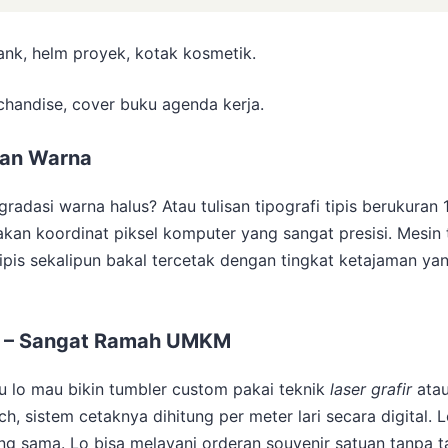
nk, helm proyek, kotak kosmetik.
handise, cover buku agenda kerja.
san Warna
radasi warna halus? Atau tulisan tipografi tipis berukuran
kan koordinat piksel komputer yang sangat presisi. Mesin 
ipis sekalipun bakal tercetak dengan tingkat ketajaman yang
) – Sangat Ramah UMKM
lu lo mau bikin tumbler custom pakai teknik
laser grafir
ata
h, sistem cetaknya dihitung per meter lari secara digital.
 sama. Lo bisa melayani orderan souvenir satuan tanpa tak