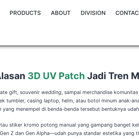
PRODUCTS
ABOUT
DIVISION
CONTAC
 Alasan
3D UV Patch
Jadi Tren 
ate gift, souvenir
wedding
, sampai merchandise komunitas 
k tumbler, casing laptop, helm, atau botol minum anak-a
isan yang menempel di benda-benda tersebut bentuknya udah g
sa atau stiker kromo potong manual yang gampang banget ke
en Z dan Gen Alpha—udah punya standar estetika yang t