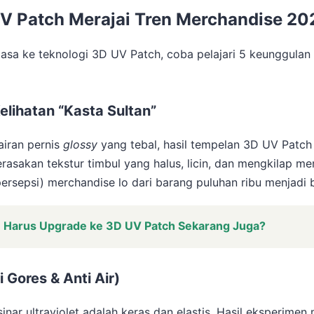
V Patch Merajai Tren Merchandise 20
biasa ke teknologi 3D UV Patch, coba pelajari 5 keunggulan
lihatan “Kasta Sultan”
cairan pernis
glossy
yang tebal, hasil tempelan 3D UV Patch 
erasakan tekstur timbul yang halus, licin, dan mengkilap 
persepsi) merchandise lo dari barang puluhan ribu menjadi b
 Harus Upgrade ke 3D UV Patch Sekarang Juga?
 Gores & Anti Air)
 sinar ultraviolet adalah keras dan elastis. Hasil eksperi