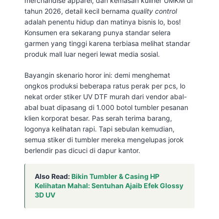
merchandise apparel, dan kemasan kuliner UMKM di
tahun 2026, detail kecil bernama
quality control
adalah penentu hidup dan matinya bisnis lo, bos!
Konsumen era sekarang punya standar selera
garmen yang tinggi karena terbiasa melihat standar
produk mall luar negeri lewat media sosial.
Bayangin skenario horor ini: demi menghemat
ongkos produksi beberapa ratus perak per pcs, lo
nekat order stiker UV DTF murah dari vendor abal-
abal buat dipasang di 1.000 botol tumbler pesanan
klien korporat besar. Pas serah terima barang,
logonya kelihatan rapi. Tapi sebulan kemudian,
semua stiker di tumbler mereka mengelupas jorok
berlendir pas dicuci di dapur kantor.
Also Read:
Bikin Tumbler & Casing HP
Kelihatan Mahal: Sentuhan Ajaib Efek Glossy
3D UV