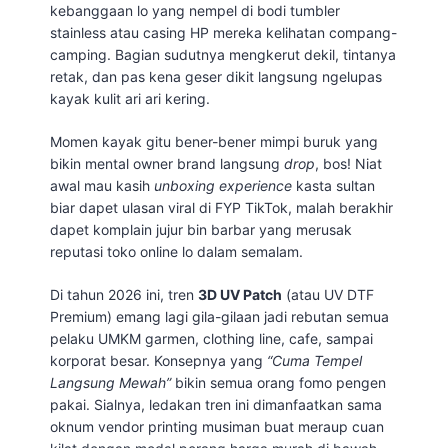
kebanggaan lo yang nempel di bodi tumbler
stainless atau casing HP mereka kelihatan compang-
camping. Bagian sudutnya mengkerut dekil, tintanya
retak, dan pas kena geser dikit langsung ngelupas
kayak kulit ari ari kering.
Momen kayak gitu bener-bener mimpi buruk yang
bikin mental owner brand langsung
drop
, bos! Niat
awal mau kasih
unboxing experience
kasta sultan
biar dapet ulasan viral di FYP TikTok, malah berakhir
dapet komplain jujur bin barbar yang merusak
reputasi toko online lo dalam semalam.
Di tahun 2026 ini, tren
3D UV Patch
(atau UV DTF
Premium) emang lagi gila-gilaan jadi rebutan semua
pelaku UMKM garmen, clothing line, cafe, sampai
korporat besar. Konsepnya yang
“Cuma Tempel
Langsung Mewah”
bikin semua orang fomo pengen
pakai. Sialnya, ledakan tren ini dimanfaatkan sama
oknum vendor printing musiman buat meraup cuan