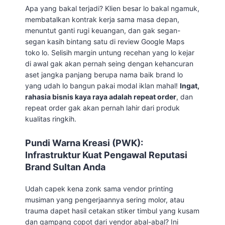
Apa yang bakal terjadi? Klien besar lo bakal ngamuk,
membatalkan kontrak kerja sama masa depan,
menuntut ganti rugi keuangan, dan gak segan-
segan kasih bintang satu di review Google Maps
toko lo. Selisih margin untung recehan yang lo kejar
di awal gak akan pernah seing dengan kehancuran
aset jangka panjang berupa nama baik brand lo
yang udah lo bangun pakai modal iklan mahal!
Ingat,
rahasia bisnis kaya raya adalah repeat order
, dan
repeat order gak akan pernah lahir dari produk
kualitas ringkih.
Pundi Warna Kreasi (PWK):
Infrastruktur Kuat Pengawal Reputasi
Brand Sultan Anda
Udah capek kena zonk sama vendor printing
musiman yang pengerjaannya sering molor, atau
trauma dapet hasil cetakan stiker timbul yang kusam
dan gampang copot dari vendor abal-abal? Ini