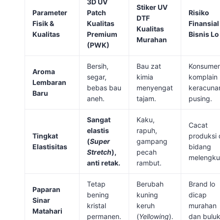
3D UV
Stiker UV
Parameter
Patch
Risiko
DTF
Fisik &
Kualitas
Finansial
Kualitas
Kualitas
Premium
Bisnis Lo
Murahan
(PWK)
Bersih,
Bau zat
Konsume
Aroma
segar,
kimia
komplain
Lembaran
bebas bau
menyengat
keracunan
Baru
aneh.
tajam.
pusing.
Sangat
Kaku,
Cacat
elastis
rapuh,
Tingkat
produksi 
(
Super
gampang
Elastisitas
bidang
Stretch
),
pecah
melengku
anti retak.
rambut.
Tetap
Berubah
Brand lo
Paparan
bening
kuning
dicap
Sinar
kristal
keruh
murahan
Matahari
permanen.
(
Yellowing
).
dan buluk