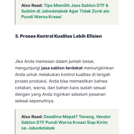
Also Read:
Tips Memilih Jasa Sablon DTF &
Sublim di Jabodetabek Agar Tidak Zonk ala
Pundi Warna Kreasi
3. Proses Kontrol Kualitas Lebih Efisien
Jika Anda memesan dalam jumlah besar,
mengunjungi
jasa sablon terdekat
memungkinkan
Anda untuk melakukan kontrol kualitas di tengah
proses produksi. Anda bisa memastikan bahwa
cetakan, warna, dan bahan kaos sudah sesuai
dengan yang Anda inginkan sebelum pesanan
selesai sepenuhnya.
Also Read:
Deadline Mepet? Tenang, Vendor
Sablon DTF Pundi Warna Kreasi Siap Kirim
se-Jabodetabek