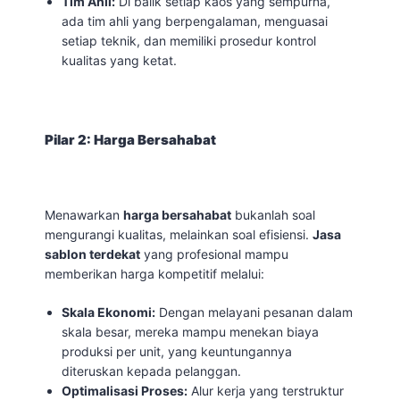
Tim Ahli:
Di balik setiap kaos yang sempurna,
ada tim ahli yang berpengalaman, menguasai
setiap teknik, dan memiliki prosedur kontrol
kualitas yang ketat.
Pilar 2: Harga Bersahabat
Menawarkan
harga bersahabat
bukanlah soal
mengurangi kualitas, melainkan soal efisiensi.
Jasa
sablon terdekat
yang profesional mampu
memberikan harga kompetitif melalui:
Skala Ekonomi:
Dengan melayani pesanan dalam
skala besar, mereka mampu menekan biaya
produksi per unit, yang keuntungannya
diteruskan kepada pelanggan.
Optimalisasi Proses:
Alur kerja yang terstruktur