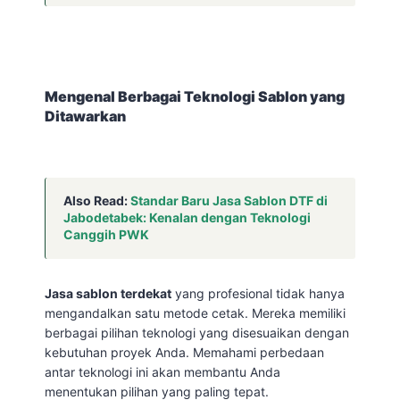
Mengenal Berbagai Teknologi Sablon yang
Ditawarkan
Also Read:
Standar Baru Jasa Sablon DTF di
Jabodetabek: Kenalan dengan Teknologi
Canggih PWK
Jasa sablon terdekat
yang profesional tidak hanya
mengandalkan satu metode cetak. Mereka memiliki
berbagai pilihan teknologi yang disesuaikan dengan
kebutuhan proyek Anda. Memahami perbedaan
antar teknologi ini akan membantu Anda
menentukan pilihan yang paling tepat.