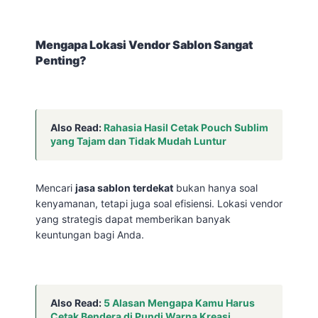
Mengapa Lokasi Vendor Sablon Sangat
Penting?
Also Read:
Rahasia Hasil Cetak Pouch Sublim
yang Tajam dan Tidak Mudah Luntur
Mencari
jasa sablon terdekat
bukan hanya soal
kenyamanan, tetapi juga soal efisiensi. Lokasi vendor
yang strategis dapat memberikan banyak
keuntungan bagi Anda.
Also Read:
5 Alasan Mengapa Kamu Harus
Cetak Bendera di Pundi Warna Kreasi