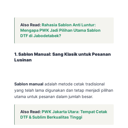
Also Read:
Rahasia Sablon Anti Luntur:
Mengapa PWK Jadi Pilihan Utama Sablon
DTF di Jabodetabek?
1. Sablon Manual: Sang Klasik untuk Pesanan
Lusinan
Sablon manual
adalah metode cetak tradisional
yang telah lama digunakan dan tetap menjadi pilihan
utama untuk pesanan dalam jumlah besar.
Also Read:
PWK Jakarta Utara: Tempat Cetak
DTF & Sublim Berkualitas Tinggi