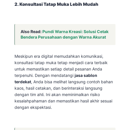
2. Konsultasi Tatap Muka Lebih Mudah
Also Read:
Pundi Warna Kreasi: Solusi Cetak
Bendera Perusahaan dengan Warna Akurat
Meskipun era digital memudahkan komunikasi,
konsultasi tatap muka tetap menjadi cara terbaik
untuk memastikan setiap detail pesanan Anda
terpenuhi. Dengan mendatangi
jasa sablon
terdekat
, Anda bisa melihat langsung contoh bahan
kaos, hasil cetakan, dan berinteraksi langsung
dengan tim ahli. Ini akan meminimalkan risiko
kesalahpahaman dan memastikan hasil akhir sesuai
dengan ekspektasi.