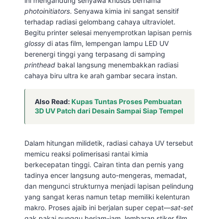
ini mengandung senyawa khusus bernama
photoinitiators
. Senyawa kimia ini sangat sensitif
terhadap radiasi gelombang cahaya ultraviolet.
Begitu printer selesai menyemprotkan lapisan pernis
glossy
di atas film, lempengan lampu LED UV
berenergi tinggi yang terpasang di samping
printhead
bakal langsung menembakkan radiasi
cahaya biru ultra ke arah gambar secara instan.
Also Read:
Kupas Tuntas Proses Pembuatan
3D UV Patch dari Desain Sampai Siap Tempel
Dalam hitungan milidetik, radiasi cahaya UV tersebut
memicu reaksi polimerisasi rantai kimia
berkecepatan tinggi. Cairan tinta dan pernis yang
tadinya encer langsung auto-mengeras, memadat,
dan mengunci strukturnya menjadi lapisan pelindung
yang sangat keras namun tetap memiliki kelenturan
makro. Proses ajaib ini berjalan super cepat—
sat-set
gak pakai nunggu berjam-jam, lembaran stiker film