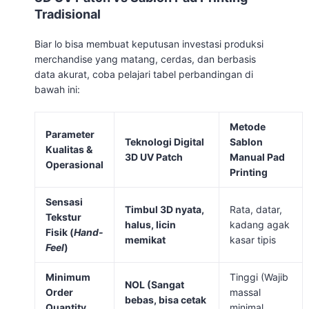
Tradisional
Biar lo bisa membuat keputusan investasi produksi
merchandise yang matang, cerdas, dan berbasis
data akurat, coba pelajari tabel perbandingan di
bawah ini:
Metode
Parameter
Teknologi Digital
Sablon
Kualitas &
3D UV Patch
Manual Pad
Operasional
Printing
Sensasi
Timbul 3D nyata,
Rata, datar,
Tekstur
halus, licin
kadang agak
Fisik (
Hand-
memikat
kasar tipis
Feel
)
Minimum
Tinggi (Wajib
NOL (Sangat
Order
massal
bebas, bisa cetak
Quantity
minimal