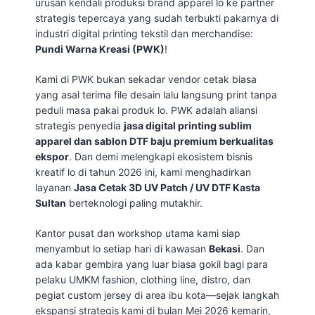
urusan kendali produksi brand apparel lo ke partner
strategis tepercaya yang sudah terbukti pakarnya di
industri digital printing tekstil dan merchandise:
Pundi Warna Kreasi (PWK)
!
Kami di PWK bukan sekadar vendor cetak biasa
yang asal terima file desain lalu langsung print tanpa
peduli masa pakai produk lo. PWK adalah aliansi
strategis penyedia
jasa digital printing sublim
apparel dan sablon DTF baju premium berkualitas
ekspor
. Dan demi melengkapi ekosistem bisnis
kreatif lo di tahun 2026 ini, kami menghadirkan
layanan
Jasa Cetak 3D UV Patch / UV DTF Kasta
Sultan
berteknologi paling mutakhir.
Kantor pusat dan workshop utama kami siap
menyambut lo setiap hari di kawasan
Bekasi
. Dan
ada kabar gembira yang luar biasa gokil bagi para
pelaku UMKM fashion, clothing line, distro, dan
pegiat custom jersey di area ibu kota—sejak langkah
ekspansi strategis kami di bulan Mei 2026 kemarin,