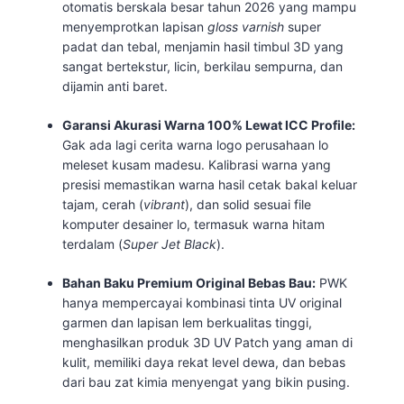
otomatis berskala besar tahun 2026 yang mampu
menyemprotkan lapisan
gloss varnish
super
padat dan tebal, menjamin hasil timbul 3D yang
sangat bertekstur, licin, berkilau sempurna, dan
dijamin anti baret.
Garansi Akurasi Warna 100% Lewat ICC Profile:
Gak ada lagi cerita warna logo perusahaan lo
meleset kusam madesu. Kalibrasi warna yang
presisi memastikan warna hasil cetak bakal keluar
tajam, cerah (
vibrant
), dan solid sesuai file
komputer desainer lo, termasuk warna hitam
terdalam (
Super Jet Black
).
Bahan Baku Premium Original Bebas Bau:
PWK
hanya mempercayai kombinasi tinta UV original
garmen dan lapisan lem berkualitas tinggi,
menghasilkan produk 3D UV Patch yang aman di
kulit, memiliki daya rekat level dewa, dan bebas
dari bau zat kimia menyengat yang bikin pusing.