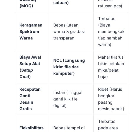
satuan)
(MOQ)
ratusan pcs)
Terbatas
Keragaman
Bebas jutaan
(Biaya
Spektrum
warna & gradasi
membengkak
Warna
transparan
tiap nambah
warna)
Biaya Awal
Mahal (Harus
NOL (Langsung
Setup Alat
bikin cetakan
kirim file dari
(
Setup
mika/pelat
komputer)
Cost
)
baja)
Kecepatan
Ribet (Harus
Instan (Tinggal
Ganti
bongkar
ganti klik file
Desain
pasang
digital)
Grafis
mesin pabrik)
Terbatas
Fleksibilitas
Bebas tempel di
pada area