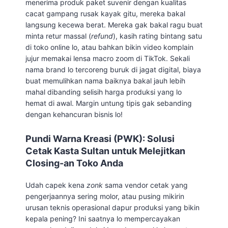
menerima produk paket suvenir dengan kualitas
cacat gampang rusak kayak gitu, mereka bakal
langsung kecewa berat. Mereka gak bakal ragu buat
minta retur massal (
refund
), kasih rating bintang satu
di toko online lo, atau bahkan bikin video komplain
jujur memakai lensa macro zoom di TikTok. Sekali
nama brand lo tercoreng buruk di jagat digital, biaya
buat memulihkan nama baiknya bakal jauh lebih
mahal dibanding selisih harga produksi yang lo
hemat di awal. Margin untung tipis gak sebanding
dengan kehancuran bisnis lo!
Pundi Warna Kreasi (PWK): Solusi
Cetak Kasta Sultan untuk Melejitkan
Closing-an Toko Anda
Udah capek kena
zonk
sama vendor cetak yang
pengerjaannya sering molor, atau pusing mikirin
urusan teknis operasional dapur produksi yang bikin
kepala pening? Ini saatnya lo mempercayakan