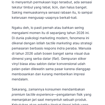
lo menyentuh permukaan logo tersebut, ada sensasi
tekstur timbul yang tebal, licin, dan halus banget.
Saking memuaskannya sensasi rabaan itu, lo sampai
keterusan mengusap-usapnya berkali-kali.
Ngaku deh, lo pasti pernah atau bahkan sering
mengalami momen itu di sepanjang tahun 2026 ini.
Di dunia psikologi marketing modern, fenomena ini
dikenal dengan istilah
tactile marketing
atau strategi
pemasaran berbasis respons indra peraba. Manusia
di tahun 2026 udah bosen banget sama visual dua
dimensi yang serba datar (
flat
). Gempuran stiker
vinyl biasa atau sablon datar konvensional udah
pelan-pelan dilewatin sama pasar karena dianggap
membosankan dan kurang memberikan impresi
mendalam.
Sekarang, zamannya konsumen mendambakan
premium tactile experience
—pengalaman fisik yang
memanjakan jari saat menyentuh sebuah produk.
Kebutuhan akan estetika tingkat tinggi inilah yang