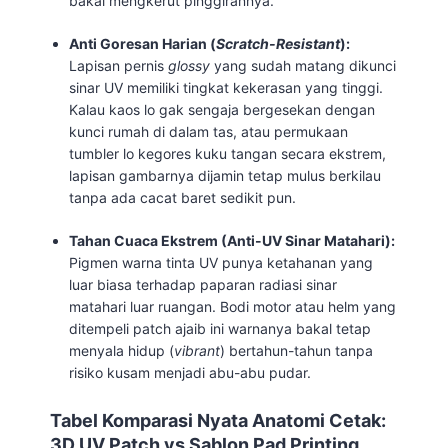
bakal mengkerut pinggirannya.
Anti Goresan Harian (
Scratch-Resistant
):
Lapisan pernis
glossy
yang sudah matang dikunci
sinar UV memiliki tingkat kekerasan yang tinggi.
Kalau kaos lo gak sengaja bergesekan dengan
kunci rumah di dalam tas, atau permukaan
tumbler lo kegores kuku tangan secara ekstrem,
lapisan gambarnya dijamin tetap mulus berkilau
tanpa ada cacat baret sedikit pun.
Tahan Cuaca Ekstrem (Anti-UV Sinar Matahari):
Pigmen warna tinta UV punya ketahanan yang
luar biasa terhadap paparan radiasi sinar
matahari luar ruangan. Bodi motor atau helm yang
ditempeli patch ajaib ini warnanya bakal tetap
menyala hidup (
vibrant
) bertahun-tahun tanpa
risiko kusam menjadi abu-abu pudar.
Tabel Komparasi Nyata Anatomi Cetak:
3D UV Patch vs Sablon Pad Printing